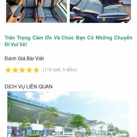
Trân Trọng Cảm Ơn Và Chúc Bạn Có Những Chuyến
Đi Vui Vẻ!
Đánh Giá Bài Viết
☆
★
☆
★
☆
★
☆
★
☆
★
(113 lượt, 5 điểm)
DỊCH VỤ LIÊN QUAN