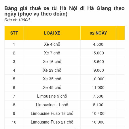
Bảng giá thuê xe từ Hà Nội đi Hà Giang theo
ngày
(phục vụ theo đoàn)
Đơn vị: 1000đ.
STT
LOẠI XE
02 NGÀY
0
1
Xe 4 chỗ
4.500
2
Xe 7 chỗ
5.000
3
Xe 16 chỗ
8.600
1
4
Xe 29 chỗ
9.000
1
5
Xe 35 chỗ
10.000
6
Xe 45 chỗ
11.000
7
Limousine 9 chỗ
7.500
1
8
Limousine 11 chỗ
8.100
1
9
Limousine Fuso 18 chỗ
10.400
1
10
Limousine Fuso 21 chỗ
10.900
1