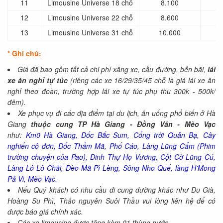
11
Limousine Universe 18 chỗ
8.100
12
Limousine Universe 22 chỗ
8.600
13
Limousine Universe 31 chỗ
10.000
* Ghi chú:
Giá đã bao gồm tất cả chi phí xăng xe, cầu đường, bến bãi,
lái
xe ăn nghỉ tự túc
(riêng các xe 16/29/35/45 chỗ là giá lái xe ăn
nghỉ theo đoàn, trường hợp lái xe tự túc phụ thu 300k - 500k/
đêm).
Xe phục vụ đi các địa điểm tại du lịch, ăn uống phổ biến ở Hà
Giang
thuộc cung TP Hà Giang - Đồng Văn - Mèo Vạc
như:
Km0 Hà Giang, Dốc Bắc Sum, Cổng trời Quản Bạ, Cây
nghiến cô đơn, Dốc Thẩm Mã, Phố Cáo, Làng Lũng Cẩm (Phim
trường chuyện của Pao), Dinh Thự Họ Vương, Cột Cờ Lũng Cú,
Làng Lô Lô Chải, Đèo Mã Pì Lèng, Sông Nho Quế, làng H'Mong
Pả Vi, Mèo Vạc.
Nếu Quý khách có nhu cầu đi cung đường khác như Du Già,
Hoàng Su Phì, Thảo nguyên Suôi Thầu vui lòng liên hệ để có
được báo giá chính xác.
Các xe limousine được tặng kèm 01 thùng nước.