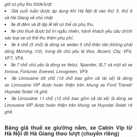
giờ có phụ thu 500k/lượt.
Giá cuối tuần được áp dụng khi Hà Nội đi vào thứ 5, thứ 6
và Hà Giang về chủ nhật.
Xe đi đêm và đi dịp lễ tết có thể có phụ thu.
Xe cho thuê được bố trí ngẫu nhiên, hành khách yêu cầu chính
xác loại xe có thể thu thêm phụ phí.
Xe 4 chỗ (5 chỗ) là dòng xe sedan 5 chỗ thân dài (không phải
dòng Morning, i10), trong đó chủ yếu là Vios, Accent, City, VF6,
VF7, VF8.
Xe 7 chỗ chủ yếu là dòng xe Veloz, Xpander, XL7 và một số xe
Innova, Fortuner, Everest, Limogreen, VF9.
Xe Limousine 09 chỗ (10 chỗ bao gồm cả tài xế) là dòng
xe Limousine VIP được hoàn thiện trên khung xe Ford Transit/
Huyndai Solati 16 ghế.
Xe Limousine 11 chỗ (12 chỗ bao gồm cả tài xế) là dòng xe
Limousine VIP được hoàn thiện trên khung xe Huyndai Solati 16
ghế.
Bảng giá thuê xe giường nằm, xe Cabin Vip từ
Hà Nội đi Hà Giang
theo lượt (chuyến riêng)