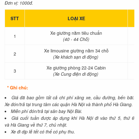
Đơn vị: 1000đ.
STT
LOẠI XE
T
Xe giường nằm tiêu chuẩn
1
(40 - 44 Chỗ)
Xe limousine giường nằm 34 chỗ
2
(Xe khách sạn di động)
Xe giường phòng 22-24 Cabin
3
(Xe Cung điện di động)
* Ghi chú:
Giá đã bao gồm tất cả chi phí xăng xe, cầu đường, bến bãi.
Xe đón/trả tại trung tâm các quận Hà Nội và thành phố Hà Giang.
Miễn phí đón/trả tại sân bay Nội Bài.
Giá cuối tuần được áp dụng khi Hà Nội đi vào thứ 5, thứ 6
và Hà Giang về thứ 7, chủ nhật.
Xe đi dịp lễ tết có thể có phụ thu.