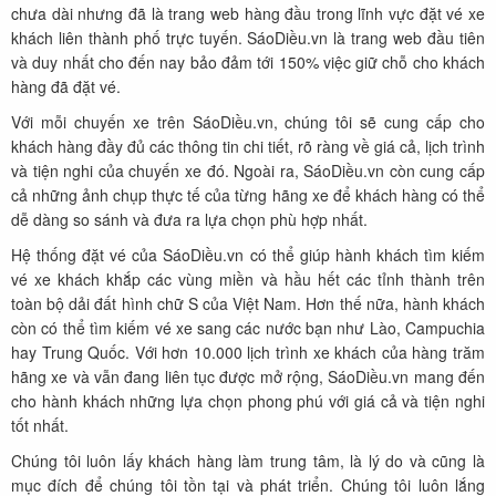
chưa dài nhưng đã là trang web hàng đầu trong lĩnh vực đặt vé xe
khách liên thành phố trực tuyến. SáoDiều.vn là trang web đầu tiên
và duy nhất cho đến nay bảo đảm tới 150% việc giữ chỗ cho khách
hàng đã đặt vé.
Với mỗi chuyến xe trên SáoDiều.vn, chúng tôi sẽ cung cấp cho
khách hàng đầy đủ các thông tin chi tiết, rõ ràng về giá cả, lịch trình
và tiện nghi của chuyến xe đó. Ngoài ra, SáoDiều.vn còn cung cấp
cả những ảnh chụp thực tế của từng hãng xe để khách hàng có thể
dễ dàng so sánh và đưa ra lựa chọn phù hợp nhất.
Hệ thống đặt vé của SáoDiều.vn có thể giúp hành khách tìm kiếm
vé xe khách khắp các vùng miền và hầu hết các tỉnh thành trên
toàn bộ dải đất hình chữ S của Việt Nam. Hơn thế nữa, hành khách
còn có thể tìm kiếm vé xe sang các nước bạn như Lào, Campuchia
hay Trung Quốc. Với hơn 10.000 lịch trình xe khách của hàng trăm
hãng xe và vẫn đang liên tục được mở rộng, SáoDiều.vn mang đến
cho hành khách những lựa chọn phong phú với giá cả và tiện nghi
tốt nhất.
Chúng tôi luôn lấy khách hàng làm trung tâm, là lý do và cũng là
mục đích để chúng tôi tồn tại và phát triển. Chúng tôi luôn lắng