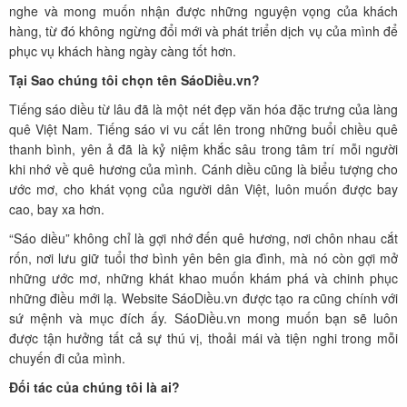
nghe và mong muốn nhận được những nguyện vọng của khách
hàng, từ đó không ngừng đổi mới và phát triển dịch vụ của mình để
phục vụ khách hàng ngày càng tốt hơn.
Tại Sao chúng tôi chọn tên SáoDiều.vn?
Tiếng sáo diều từ lâu đã là một nét đẹp văn hóa đặc trưng của làng
quê Việt Nam. Tiếng sáo vi vu cất lên trong những buổi chiều quê
thanh bình, yên ả đã là kỷ niệm khắc sâu trong tâm trí mỗi người
khi nhớ về quê hương của mình. Cánh diều cũng là biểu tượng cho
ước mơ, cho khát vọng của người dân Việt, luôn muốn được bay
cao, bay xa hơn.
“Sáo diều” không chỉ là gợi nhớ đến quê hương, nơi chôn nhau cắt
rốn, nơi lưu giữ tuổi thơ bình yên bên gia đình, mà nó còn gợi mở
những ước mơ, những khát khao muốn khám phá và chinh phục
những điều mới lạ. Website SáoDiều.vn được tạo ra cũng chính với
sứ mệnh và mục đích ấy. SáoDiều.vn mong muốn bạn sẽ luôn
được tận hưởng tất cả sự thú vị, thoải mái và tiện nghi trong mỗi
chuyến đi của mình.
Đối tác của chúng tôi là ai?