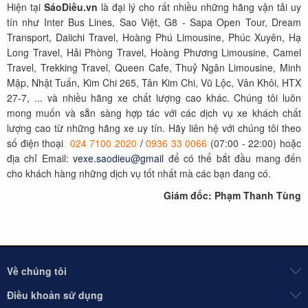
Hiện tại
SáoDiều.vn
là đại lý cho rất nhiều những hãng vận tải uy
tín như Inter Bus Lines, Sao Việt, G8 - Sapa Open Tour, Dream
Transport, Daiichi Travel, Hoàng Phú Limousine, Phúc Xuyên, Hạ
Long Travel, Hải Phòng Travel, Hoàng Phương Limousine, Camel
Travel, Trekking Travel, Queen Cafe, Thuỷ Ngân Limousine, Minh
Mập, Nhật Tuấn, Kim Chi 265, Tân Kim Chi, Vũ Lộc, Vân Khôi, HTX
27-7, ... và nhiều hãng xe chất lượng cao khác. Chúng tôi luôn
mong muốn và sẵn sàng hợp tác với các dịch vụ xe khách chất
lượng cao từ những hãng xe uy tín. Hãy liên hệ với chúng tôi theo
số điện thoại
024 7100 2020
/
0936 33 0066
(07:00 - 22:00) hoặc
địa chỉ Email:
vexe.saodieu@gmail
để có thể bắt đầu mang đến
cho khách hàng những dịch vụ tốt nhất mà các bạn đang có.
Giám đốc: Phạm Thanh Tùng
Về chúng tôi
Điều khoản sử dụng